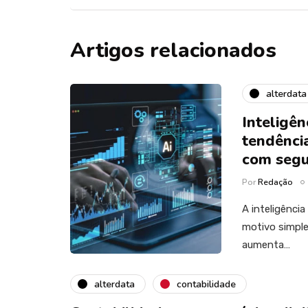
Artigos relacionados
alterdata
Inteligên
tendência
com seg
Por
Redação
A inteligênci
motivo simple
aumenta…
alterdata
contabilidade