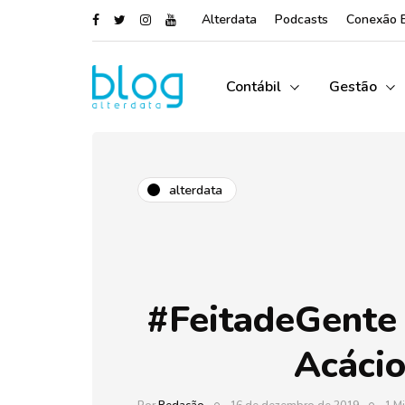
Alterdata
Podcasts
Conexão 
Contábil
Gestão
alterdata
#FeitadeGente
Acáci