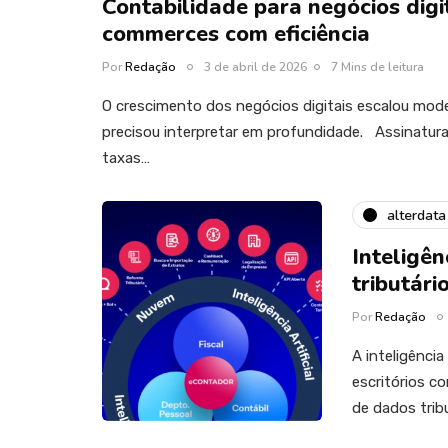
Contabilidade para negócios digi
commerces com eficiência
Por
Redação
3 de abril de 2026
7 Mins de leitura
O crescimento dos negócios digitais escalou model
precisou interpretar em profundidade. Assinatura
taxas…
alterdata
Inteligên
tributári
Por
Redação
A inteligênci
escritórios c
de dados trib