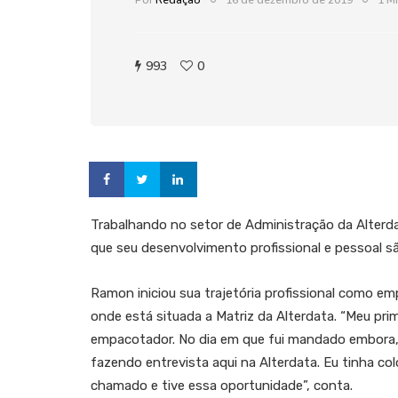
Por
Redação
16 de dezembro de 2019
1 Mi
993
0
Trabalhando no setor de Administração da Alterda
que seu desenvolvimento profissional e pessoal sã
Ramon iniciou sua trajetória profissional como 
onde está situada a Matriz da Alterdata. “Meu pr
empacotador. No dia em que fui mandado embora, 
fazendo entrevista aqui na Alterdata. Eu tinha colo
chamado e tive essa oportunidade”, conta.