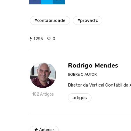
#contabilidade
#provacfc
1295
0
Rodrigo Mendes
SOBRE O AUTOR
Diretor da Vertical Contábil da 
182 Artigos
artigos
Anterior