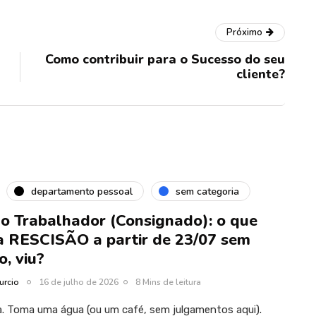
Próximo
Como contribuir para o Sucesso do seu
cliente?
departamento pessoal
sem categoria
do Trabalhador (Consignado): o que
RESCISÃO a partir de 23/07 sem
, viu?
urcio
16 de julho de 2026
8 Mins de leitura
a. Toma uma água (ou um café, sem julgamentos aqui).