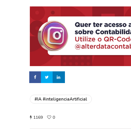
#IA #inteligenciaArtificial
1169
0