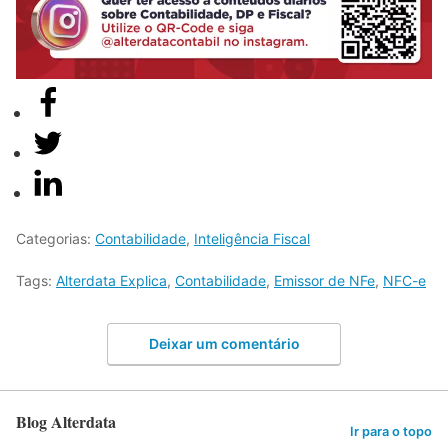
Categorias:
Contabilidade
,
Inteligência Fiscal
Tags:
Alterdata Explica
,
Contabilidade
,
Emissor de NFe
,
NFC-e
Deixar um comentário
Blog Alterdata
Ir para o topo