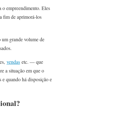
ra o empreendimento. Eles
 a fim de aprimorá-los
do um grande volume de
sados.
tes,
vendas
etc. — que
re a situação em que o
s e quando há disposição e
cional?