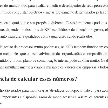
es do mundo todo para avaliar e medir o desempenho de seus processo
 a fim de conquistar objetivos e metas previamente determinados pelas e
es, cada qual com o seu propósito diferente. Essas ferramentas podem se
a que, dependendo dos tipos de KPI escolhidos e da intenção do gestor, e
nto mensurar a qualidade com a qual estão sendo realizados.
de gestão de processos muito poderosas, os KPIs também funcionam c
por meio deles que o desenvolvimento das organizações é compartilhado 
entido, um bom plano de comunicação interna pode auxiliar muito. Os di
tir simultaneamente a visão, a missão e os valores das empresas a todo
ncia de calcular esses números?
o são usados para monitorar as atividades do negócio. Isto é, para a
 importantes e disponibilizá-las de modo acessível. Assim, os gerentes
es.