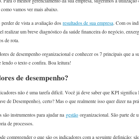
ido. Para o melhor gerenciamento da sua empresa, sugerimos a utilização
 como vamos ver mais abaixo.
perder de vista a avaliação dos
resultados de sua empresa
. Com os ind
vel realizar um breve diagnóstico da saúde financeira do negócio, enxe
s de rota.
dores de desempenho organizacional e conhecer os 7 principais que a s
endo o texto e confira. Boa leitura!
dores de desempenho?
icadores não é uma tarefa difícil. Você já deve saber que KPI signific
ave de Desempenho), certo? Mas o que realmente isso quer dizer na prá
 são instrumentos para ajudar na
gestão
organizacional. São parte de 
ia de processos.
de compreender o que são os indicadores com a seguinte definição: são