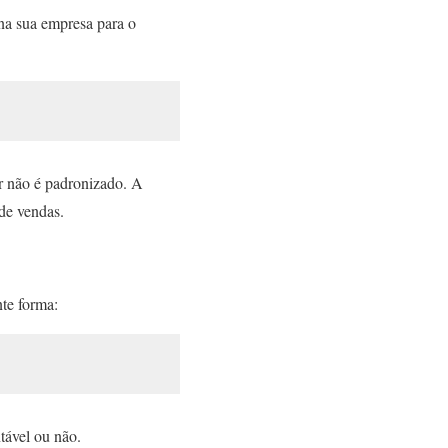
 na sua empresa para o
or não é padronizado. A
 de vendas.
nte forma:
ntável ou não.