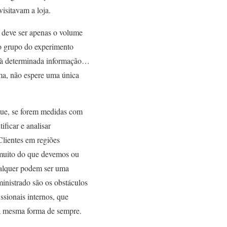
isitavam a loja.
 deve ser apenas o volume
do grupo do experimento
 à determinada informação…
rma, não espere uma única
que, se forem medidas com
ificar e analisar
Clientes em regiões
r muito do que devemos ou
ualquer podem ser uma
ministrado são os obstáculos
ssionais internos, que
da mesma forma de sempre.