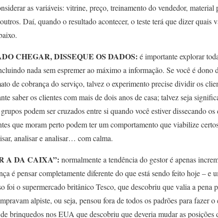
siderar as variáveis: vitrine, preço, treinamento do vendedor, material
outros. Daí, quando o resultado acontecer, o teste terá que dizer quais v
baixo.
ADO CHEGAR, DISSEQUE OS DADOS:
é importante explorar toda
oncluindo nada sem espremer ao máximo a informação. Se você é dono 
ato de cobrança do serviço, talvez o experimento precise dividir os cli
te saber os clientes com mais de dois anos de casa; talvez seja signific
rupos podem ser cruzados entre si quando você estiver dissecando os 
ntes que moram perto podem ter um comportamento que viabilize certos
lisar, analisar e analisar… com calma.
R A DA CAIXA”:
normalmente a tendência do gestor é apenas increme
ença é pensar completamente diferente do que está sendo feito hoje – e
so foi o supermercado britânico Tesco, que descobriu que valia a pena 
mpravam alpiste, ou seja, pensou fora de todos os padrões para fazer o
e de brinquedos nos EUA que descobriu que deveria mudar as posições