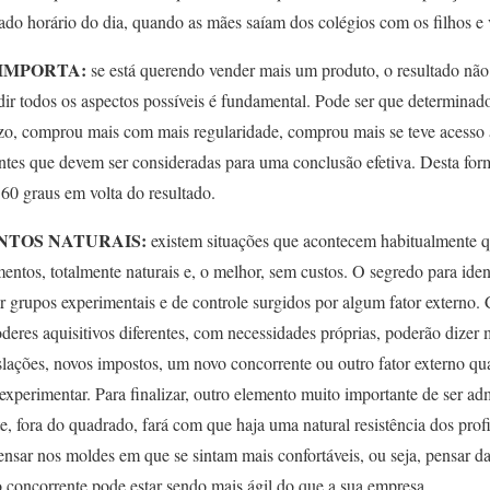
do horário do dia, quando as mães saíam dos colégios com os filhos e v
 IMPORTA:
se está querendo vender mais um produto, o resultado não
ir todos os aspectos possíveis é fundamental. Pode ser que determina
o, comprou mais com mais regularidade, comprou mais se teve acesso
antes que devem ser consideradas para uma conclusão efetiva. Desta fo
60 graus em volta do resultado.
NTOS NATURAIS:
existem situações que acontecem habitualmente 
mentos, totalmente naturais e, o melhor, sem custos. O segredo para ident
r grupos experimentais e de controle surgidos por algum fator externo. 
oderes aquisitivos diferentes, com necessidades próprias, poderão dize
slações, novos impostos, um novo concorrente ou outro fator externo q
experimentar. Para finalizar, outro elemento muito importante de ser ad
te, fora do quadrado, fará com que haja uma natural resistência dos profi
ensar nos moldes em que se sintam mais confortáveis, ou seja, pensar 
 concorrente pode estar sendo mais ágil do que a sua empresa.