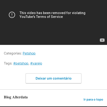
Categorias:
Petshop
Tags:
#petshop
,
#varejo
Deixar um comentário
Blog Alterdata
Ir para o topo