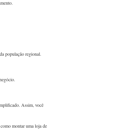
amento.
 da população regional.
negócio.
implificado. Assim, você
er como montar uma loja de