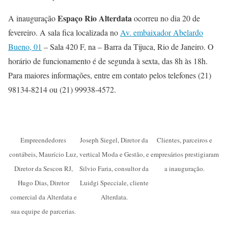
Espaço Rio Alterdata
A inauguração
ocorreu no dia 20 de
fevereiro. A sala fica localizada no
Av. embaixador Abelardo
Bueno, 01
– Sala 420 F, na – Barra da Tijuca, Rio de Janeiro. O
horário de funcionamento é de segunda à sexta, das 8h às 18h.
Para maiores informações, entre em contato pelos telefones (21)
98134-8214 ou (21) 99938-4572.
Empreendedores
Joseph Siegel, Diretor da
Clientes, parceiros e
contábeis, Maurício Luz,
vertical Moda e Gestão, e
empresários prestigiaram
Diretor da Sescon RJ,
Silvio Faria, consultor da
a inauguração.
Hugo Dias, Diretor
Luidgi Specciale, cliente
comercial da Alterdata e
Alterdata.
sua equipe de parcerias.